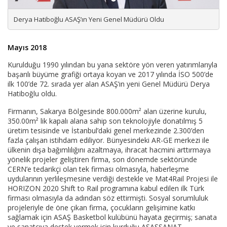
Derya Hatiboğlu ASAŞ’ın Yeni Genel Müdürü Oldu
Mayıs 2018
Kurulduğu 1990 yılından bu yana sektöre yön veren yatırımlarıyla
başarılı büyüme grafiği ortaya koyan ve 2017 yılında İSO 500’de
ilk 100’de 72. sırada yer alan ASAŞ’ın yeni Genel Müdürü Derya
Hatiboğlu oldu.
Firmanın, Sakarya Bölgesinde 800.000m² alan üzerine kurulu,
350.00m² lik kapalı alana sahip son teknolojiyle donatılmış 5
üretim tesisinde ve İstanbul’daki genel merkezinde 2.300’den
fazla çalışan istihdam ediliyor. Bünyesindeki AR-GE merkezi ile
ülkenin dışa bağımlılığını azaltmaya, ihracat hacmini arttırmaya
yönelik projeler geliştiren firma, son dönemde sektöründe
CERN’e tedarikçi olan tek firması olmasıyla, haberleşme
uydularının yerlileşmesine verdiği destekle ve Mat4Rail Projesi ile
HORIZON 2020 Shift to Rail programına kabul edilen ilk Türk
firması olmasıyla da adından söz ettirmişti. Sosyal sorumluluk
projeleriyle de öne çıkan firma, çocukların gelişimine katkı
sağlamak için ASAŞ Basketbol kulübünü hayata geçirmiş; sanata
ve sanatçıya destek vermek için kurduğu ASAŞSANAT