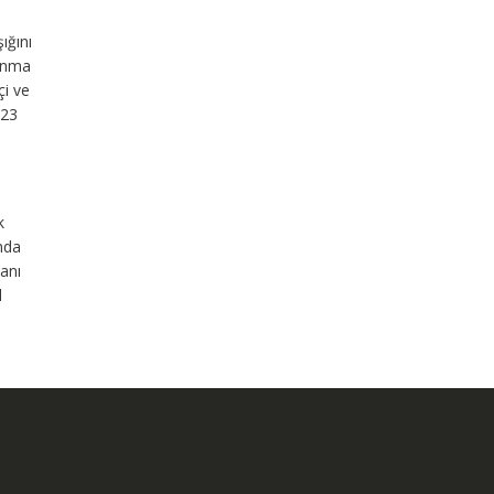
ığını
yanma
çi ve
P23
k
ında
anı
l