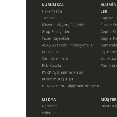
KURUMSAL
ALÜMIN
Hakkımızda
LER
Tarihçe
Kapı ve P
Misyon, Vizyon, Değerler
Sürme Si
Grup Faaliyetleri
Cephe Si
İnsan Kaynakları
Cephe Ka
ASAŞ Akademi Profesyoneller
Tamamlay
Politikalar
Kış Bahçe
Sürdürülebilirlik
Aksesuar
Etik Kurallar
Tümünü 
KVKK Aydınlatma Metni
Kullanım Koşulları
BEKRA Kamu Bilgilendirme Metni
MEDYA
MÜŞTERI
Haberler
Müşteri İ
Videolar