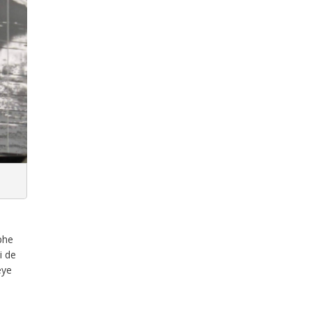
ephe
i de
eye