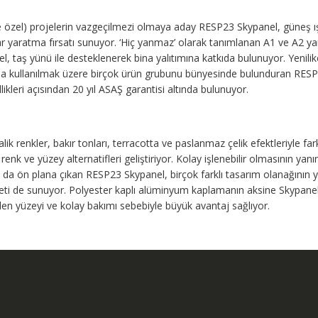
şiye özel) projelerin vazgeçilmezi olmaya aday RESP23 Skypanel, güneş ış
ar yaratma fırsatı sunuyor. ‘Hiç yanmaz’ olarak tanımlanan A1 ve A2 
, taş yünü ile desteklenerek bina yalıtımına katkıda bulunuyor. Yenilik
larda kullanılmak üzere birçok ürün grubunu bünyesinde bulunduran RES
likleri açısından 20 yıl ASAŞ garantisi altında bulunuyor.
 renkler, bakır tonları, terracotta ve paslanmaz çelik efektleriyle far
renk ve yüzey alternatifleri geliştiriyor. Kolay işlenebilir olmasının yan
da ön plana çıkan RESP23 Skypanel, birçok farklı tasarım olanağının y
ti de sunuyor. Polyester kaplı alüminyum kaplamanın aksine Skypane
len yüzeyi ve kolay bakımı sebebiyle büyük avantaj sağlıyor.