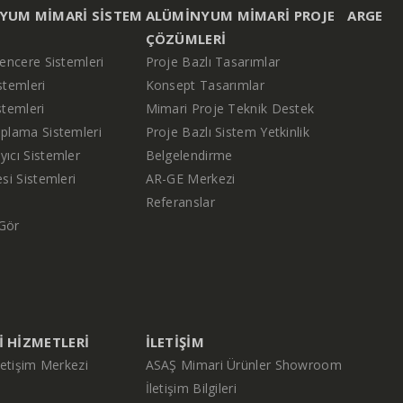
YUM MIMARI SISTEM
ALÜMINYUM MIMARI PROJE
ARGE
ÇÖZÜMLERI
encere Sistemleri
Proje Bazlı Tasarımlar
stemleri
Konsept Tasarımlar
stemleri
Mimari Proje Teknik Destek
plama Sistemleri
Proje Bazlı Sistem Yetkinlik
ıcı Sistemler
Belgelendirme
si Sistemleri
AR-GE Merkezi
Referanslar
Gör
 HIZMETLERI
İLETIŞIM
letişim Merkezi
ASAŞ Mimari Ürünler Showroom
İletişim Bilgileri