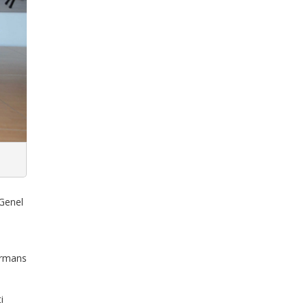
 Genel
formans
i