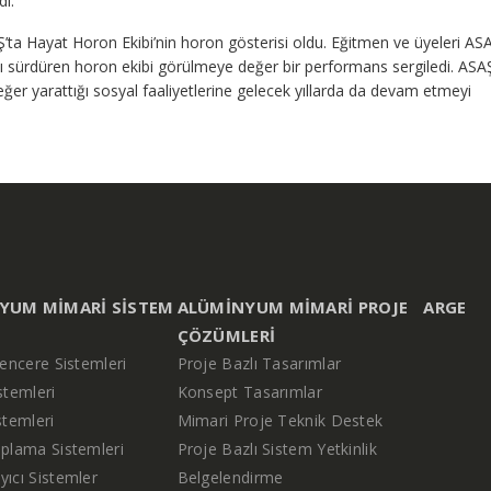
di.
Ş’ta Hayat Horon Ekibi’nin horon gösterisi oldu. Eğitmen ve üyeleri AS
ı sürdüren horon ekibi görülmeye değer bir performans sergiledi. ASA
n değer yarattığı sosyal faaliyetlerine gelecek yıllarda da devam etmeyi
YUM MIMARI SISTEM
ALÜMINYUM MIMARI PROJE
ARGE
ÇÖZÜMLERI
encere Sistemleri
Proje Bazlı Tasarımlar
stemleri
Konsept Tasarımlar
stemleri
Mimari Proje Teknik Destek
plama Sistemleri
Proje Bazlı Sistem Yetkinlik
ıcı Sistemler
Belgelendirme