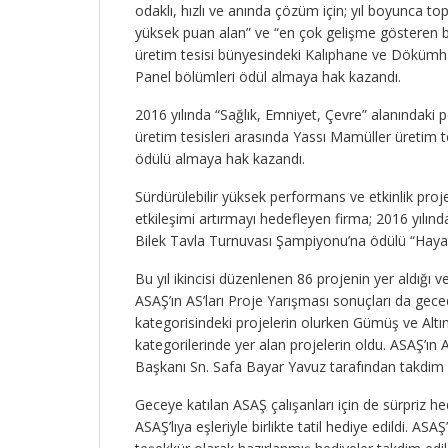
odaklı, hızlı ve anında çözüm için; yıl boyunca to
yüksek puan alan” ve “en çok gelişme gösteren b
üretim tesisi bünyesindeki Kalıphane ve Dökümh
Panel bölümleri ödül almaya hak kazandı.
2016 yılında “Sağlık, Emniyet, Çevre” alanındaki p
üretim tesisleri arasında Yassı Mamüller üretim 
ödülü almaya hak kazandı.
Sürdürülebilir yüksek performans ve etkinlik proje
etkileşimi artırmayı hedefleyen firma; 2016 yılınd
Bilek Tavla Turnuvası Şampiyonu’na ödülü “Haya
Bu yıl ikincisi düzenlenen 86 projenin yer aldığı
ASAŞ’ın AS’ları Proje Yarışması sonuçları da ge
kategorisindeki projelerin olurken Gümüş ve Altı
kategorilerinde yer alan projelerin oldu. ASAŞ’ın 
Başkanı Sn. Safa Bayar Yavuz tarafından takdim e
Geceye katılan ASAŞ çalışanları için de sürpriz hedi
ASAŞ’lıya eşleriyle birlikte tatil hediye edildi. ASA