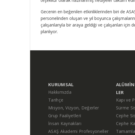
teşekkür olarak hazırlanmış hediyeler takdim edil
Gecenin en beğenilen etkinliklerinden biri de ASA
personelinden oluşan ve yıl boyunca çalışmaların
çalışanlarıyla bir araya geldiği ve çalışanları içi
planlıyor.
KURUMSAL
ALÜMIN
Hakkımızda
LER
Tarihçe
Kapı ve P
Misyon, Vizyon, Değerler
Sürme Si
Grup Faaliyetleri
Cephe Si
İnsan Kaynakları
Cephe Ka
ASAŞ Akademi Profesyoneller
Tamamlay