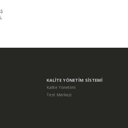
AŞ
Ş,
KALITE YÖNETIM SISTEMI
Kalite Yönetimi
Test Merkezi