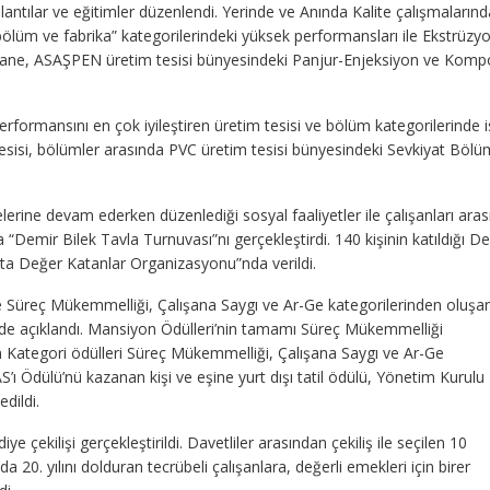
plantılar ve eğitimler düzenlendi. Yerinde ve Anında Kalite çalışmaların
ölüm ve fabrika” kategorilerindeki yüksek performansları ile Ekstrüzy
ane, ASAŞPEN üretim tesisi bünyesindeki Panjur-Enjeksiyon ve Komp
erformansını en çok iyileştiren üretim tesisi ve bölüm kategorilerinde 
tesisi, bölümler arasında PVC üretim tesisi bünyesindeki Sevkiyat Böl
lerine devam ederken düzenlediği sosyal faaliyetler ile çalışanları aras
a “Demir Bilek Tavla Turnuvası”nı gerçekleştirdi. 140 kişinin katıldığı D
ta Değer Katanlar Organizasyonu”nda verildi.
 ve Süreç Mükemmelliği, Çalışana Saygı ve Ar-Ge kategorilerinden oluşa
cede açıklandı. Mansiyon Ödülleri’nin tamamı Süreç Mükemmelliği
n Kategori ödülleri Süreç Mükemmelliği, Çalışana Saygı ve Ar-Ge
AS’ı Ödülü’nü kazanan kişi ve eşine yurt dışı tatil ödülü, Yönetim Kurulu
dildi.
ye çekilişi gerçekleştirildi. Davetliler arasından çekiliş ile seçilen 10
Ş’da 20. yılını dolduran tecrübeli çalışanlara, değerli emekleri için birer