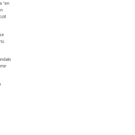
da “en
on
ozit
ise
ümü
ındaki
emir
n