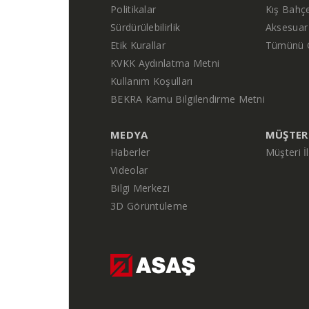
Politikalar
Kış Bahçe
Sürdürülebilirlik
Aksesuar
Etik Kurallar
Tümünü 
KVKK Aydınlatma Metni
Kullanım Koşulları
BEKRA Kamu Bilgilendirme Metni
MEDYA
MÜŞTERI
Haberler
Müşteri İ
Videolar
Bilgi Merkezi
3D Görüntüleme